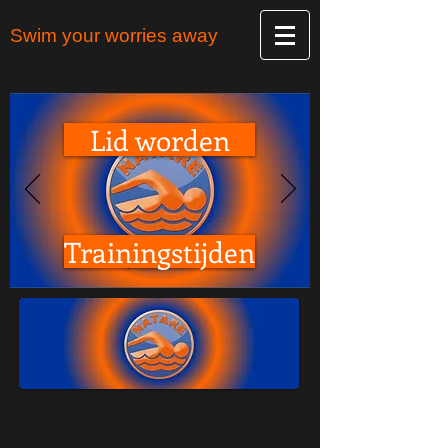
Swim your worries away
Lid worden
Trainingstijden