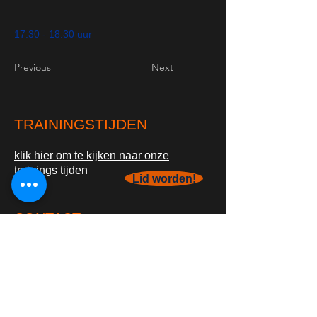
17.30 - 18.30
uur
Previous
Next
TRAININGSTIJDEN
klik hier om te kijken naar onze
trainings tijden
Lid worden!
CONTACT
info@natare.nl
06-14109265
Of Bekijk onze
contact pagina