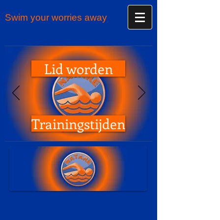
Swim your worries away
Lid worden
Trainingstijden