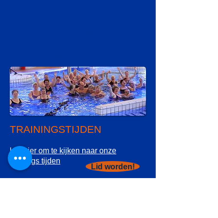
21.45 uur bent u van harte welkom.
Zwemmen is een gezonde manier van
bewegen. Kom eens kijken. En niet
alleen voor de conditie maar vooral ook
voor de gezelligheid!
TRAININGSTIJDEN
klik hier om te kijken naar onze
trainings tijden
Lid worden!
CONTACT
info@natare.nl