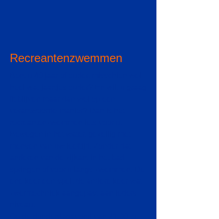
Recreantenzwemmen
Bent u 40 jaar of ouder, misschien wel
heel wat jaartjes ouder? En wilt u graag
fit blijven maar dan wel op een
verantwoorde manier? Dan is het
recreantenzwemmen iets voor u.
Bewegen in het water, gezellig met
mensen van uw leeftijd. Zonder dat
anderen van de zijkant in het bad
springen of voor u langs zwemmen. De
ene keer een spel, de andere keer wat
zwemtechniek aangepast aan ieders
niveau.
Op de donderdagavond van 21.00 tot