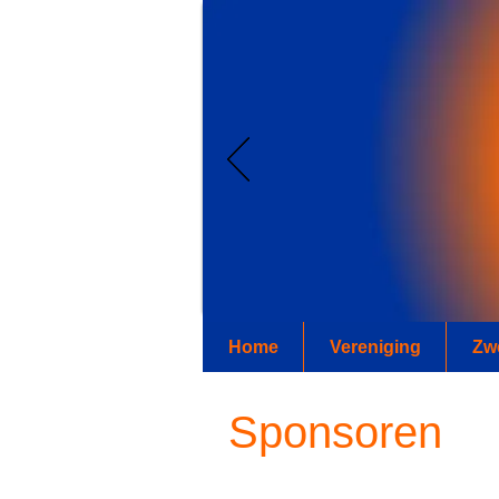
Swim your worries away
Home
Vereniging
Zw
Sponsoren