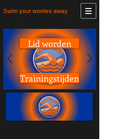
Swim your worries away
Lid worden
Trainingstijden