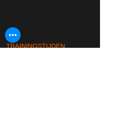
TRAININGSTIJDEN
klik hier om te kijken naar onze
trainings tijden
Lid worden!
CONTACT
info@natare.nl
06-14109265
Of Bekijk onze
contact pagina